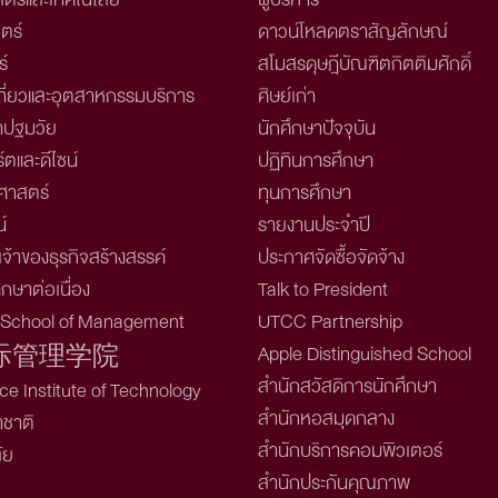
ตร์
ดาวน์โหลดตราสัญลักษณ์
์
สโมสรดุษฎีบัณฑิตกิตติมศักดิ์
ี่ยวและอุตสาหกรรมบริการ
ศิษย์เก่า
าปฐมวัย
นักศึกษาปัจจุบัน
์ตและดีไซน์
ปฏิทินการศึกษา
าสตร์
ทุนการศึกษา
์
รายงานประจำปี
จ้าของธุรกิจสร้างสรรค์
ประกาศจัดซื้อจัดจ้าง
กษาต่อเนื่อง
Talk to President
l School of Management
UTCC Partnership
Apple Distinguished School
际管理学院
สำนักสวัสดิการนักศึกษา
e Institute of Technology
สำนักหอสมุดกลาง
าชาติ
สำนักบริการคอมพิวเตอร์
ัย
สำนักประกันคุณภาพ