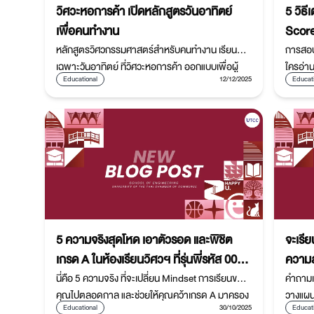
วิศวะหอการค้า เปิดหลักสูตรวันอาทิตย์
5 วิธ
เพื่อคนทำงาน
Score 
หลักสูตรวิศวกรรมศาสตร์สำหรับคนทำงาน เรียน
การสอบเ
เฉพาะวันอาทิตย์ ที่วิศวะหอการค้า ออกแบบเพื่อผู้
ใครอ่าน
Educational
12/12/2025
Educat
ทำงานประจำ เทียบโอนได้ นำความรู้ไปใช้จริง เพิ่ม
ความฉล
โอกาสเติบโตในสายอาชีพวิศวกร
อ่านไป
ครั้งให
5 ความจริงสุดโหด เอาตัวรอด และพิชิต
จะเรี
เกรด A ในห้องเรียนวิศวฯ ที่รุ่นพี่รหัส 007
ความล
ไม่เคยบอกคุณ
วิศวก
นี่คือ 5 ความจริง ที่จะเปลี่ยน Mindset การเรียนของ
คำถามเห
คุณไปตลอดกาล และช่วยให้คุณคว้าเกรด A มาครอง
วางแผน
วิศวก
Educational
30/10/2025
Educat
ได้อย่างง่ายดาย!
แน่ใจว่