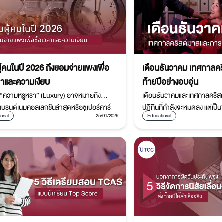
ู้คนในปี 2026 ถึงยอมจ่ายแพงเพื่อ
เดือนธันวาคม เทศกาลคร
วลาและความเงียบ
ท้ายปีอย่างอบอุ่น
 “ความหรูหรา” (Luxury) อาจหมายถึง
เดือนธันวาคมและเทศกาลคริสต์
แบรนด์เนมคอลเลกชันล่าสุดหรือซูเปอร์คาร์
ปฏิทินที่กำลังจะหมดลง แต่เป็
ional
25/01/2026
Educational
แต่เมื่อเราก้าวเข้าสู่ปี 2026 นิยามของความ
มอบให้ เพื่อให้เราได้พักหายใจ 
ได้ถูกเปลี่ยนไปอย่างสิ้นเชิง
และจุดประกายความหวังอีกครั้