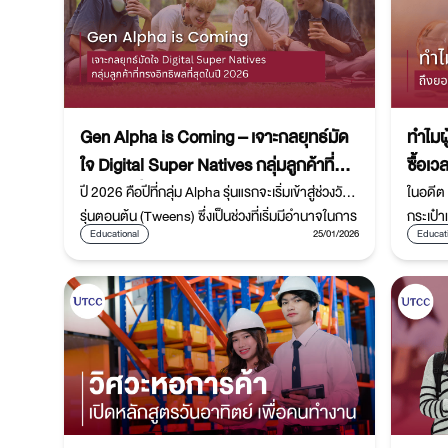
Gen Alpha is Coming – เจาะกลยุทธ์มัด
ทำไมผ
ใจ Digital Super Natives กลุ่มลูกค้าที่ทรง
ซื้อเ
อิทธิพลที่สุดในปี 2026
ปี 2026 คือปีที่กลุ่ม Alpha รุ่นแรกจะเริ่มเข้าสู่ช่วงวัย
ในอดีต
รุ่นตอนต้น (Tweens) ซึ่งเป็นช่วงที่เริ่มมีอำนาจในการ
กระเป๋า
Educational
25/01/2026
Educat
ตัดสินใจซื้อสูงสุด
คันแรง 
มั่งคั่ง