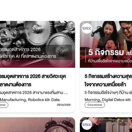
รรมอุตสาหการ 2026 สายวิศวะยุค
5 กิจกรรมสร้างความสุขเล็
่ตลาดงานต้องการ
ใจจากความเหนื่อยล้า
รมอุตสาหการ 2026 สาขามาแรงที่ผสาน AI,
5 กิจกรรมฮีลใจง่ายๆ ที่บ้าน เ
Manufacturing, Robotics และ Data
Morning, Digital Detox และ
ional
28/04/2026
Educational
ics เพื่อสร้างผู้นำด้านระบบอุตสาหกรรมและ
Journaling ช่วยลดความเครีย
ลยีแห่งอนาคต
สร้างความสุขในชีวิตประจำวัน