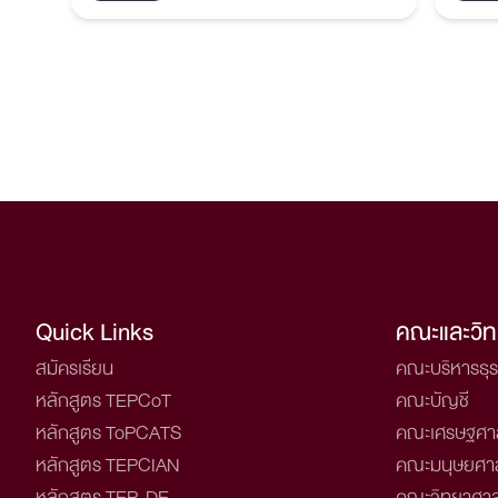
ช่วยให
วิศวกร
Quick Links
คณะและวิท
สมัครเรียน
คณะบริหารธุร
หลักสูตร TEPCoT
คณะบัญชี
หลักสูตร ToPCATS
คณะเศรษฐศา
หลักสูตร TEPCIAN
คณะมนุษยศา
หลักสูตร TEP-DE
คณะวิทยาศาส