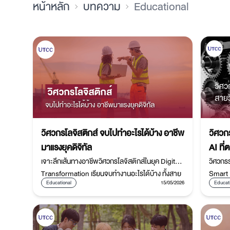
หน้าหลัก
บทความ
Educational
วิศวกรโลจิสติกส์ จบไปทำอะไรได้บ้าง อาชีพ
วิศวก
มาแรงยุคดิจิทัล
AI ที
เจาะลึกเส้นทางอาชีพวิศวกรโลจิสติกส์ในยุค Digital
วิศวกร
Transformation เรียนจบทำงานอะไรได้บ้าง ทั้งสาย
Smart 
Educational
15/05/2026
Educat
วางระบบ วิเคราะห์ข้อมูล ซัพพลายเชน เทคโนโลยี และ
Analyt
Smart Logistics พร้อมโอกาสเติบโตในธุรกิจยุคใหม่
เทคโนโ