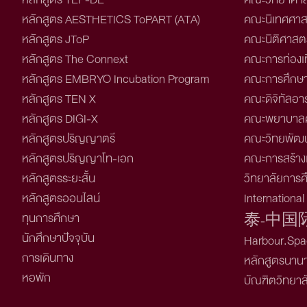
หลักสูตร AESTHETICS ToPART (ATA)
คณะนิเทศศาส
หลักสูตร JToP
คณะนิติศาสตร
หลักสูตร The Connext
คณะการท่องเท
หลักสูตร EMBRYO Incubation Program
คณะการศึกษ
หลักสูตร TEN X
คณะดิจิทัลอาร
หลักสูตร DIGI-X
คณะพยาบาลศ
หลักสูตรปริญญาตรี
คณะวิทยพัฒน
หลักสูตรปริญญาโท-เอก
คณะการสร้างเ
หลักสูตรระยะสั้น
วิทยาลัยการศึ
หลักสูตรออนไลน์
Internationa
ทุนการศึกษา
泰-中国
นักศึกษาปัจจุบัน
Harbour.Spac
การเดินทาง
หลักสูตรนาน
หอพัก
บัณฑิตวิทยาล