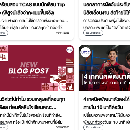
ีเตรียมสอบ TCAS แบบนักเรียน Top
บอกลาการผัดวันประกันพร
(พิสูจน์แล้วว่าคะแนนขึ้นจริง)
นิสัยเลื่อนงาน ส่งท้ายปีให
ข้ามหาวิทยาลัยไม่ใช่การวิ่งแข่งมาราธอนว่า
การผัดวันประกันพรุ่ง ไม่ใช่ข
ได้นานที่สุด แต่คือ “เกมกลยุทธ์” ที่ต้องใช้
บุคลิกภาพ แต่เป็น “กลไกการจ
ional
19/11/2025
Educational
าดในการจัดการเวลาและเนื้อหา หากคุณยัง
พลาด! เราไม่ได้เลื่อนงานเพราะ
เรื่อยๆ ท่องจำไปวันๆ คุณกำลังพลาดโอกาส
เราพยายาม หลีกหนีอารมณ์ด้
ญ่
งานนั้นๆ
ยนวิศวะไปทำไม รวมเหตุผลที่ตอบทุก
4 เทคนิคพัฒนาตัวเองให้ส
ังเล ก่อนตัดสินใจเรียนคณะ
ภายใน 10 นาทีต่อวัน
รรมศาสตร์ เรียนวิศวะดีไหม คณะ
ล่านี้มักเกิดขึ้นในใจของนักเรียนที่กำลัง
เปลี่ยนความพยายามให้เป็นคว
อนาคต หรือแม้แต่นักศึกษาบางคนที่ยังไม่
พัฒนาตัวเองวันละ 10 นาที เช่
รรมศาสตร์เหมาะกับใคร
ional
30/10/2025
Educational
าเส้นทางที่เลือกใช่จริงหรือเปล่า บทความนี้จะ
เขียน Mini-Journal และฝึก P