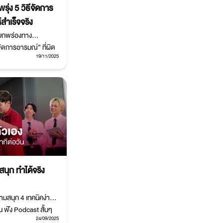
ุ่ง 5 วิธีจัดการ
้สำเร็จจริง
้อบกพร่องทาง
ัดการอารมณ์” ที่ผิด
19/11/2025
เราขี้เกียจ แต่เพราะ
านลบ ที่มาพร้อมกับ
นุก ทำได้จริง
ามสนุก 4 เทคนิคง่ายๆ
น ฟัง Podcast สั้นๆ
24/09/2025
ower Pose เพื่อสร้าง