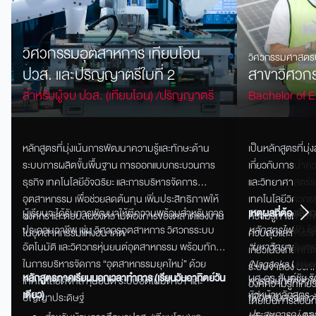
วิศวกรรมอุตสาหการ เทียบโอน
วิศวกรรมศาสตร
ปวส. และปริญญาตรีใบที่ 2
สาขาวิศวก
สำหรับผู้จบ ปวส. (เทียบโอน) /ปริญญาตรี
Bachelor of E
Engineering)
หลักสูตรที่มุ่งเน้นการพัฒนาความรู้และทักษะด้าน
เป็นหลักสูตรที่มุ่
ระบบการผลิตขั้นพื้นฐาน การออกแบบกระบวนการ
เกี่ยวกับการนำค
ธุรกิจ เทคโนโลยีอัจฉริยะ และการบริหารจัดการ
และวิทยาศาสตร์ร
อุตสาหกรรม เพื่อช่วยลดต้นทุน เพิ่มประสิทธิภาพให้
เทคโนโลยีวิศวกรร
ผู้เรียนจะได้รับการพัฒนาให้มีความพร้อมสำหรับการ
เหตุผลที่ต้องเลือก
องค์กร และตอบสนองความต้องการของตลาดแรงงาน
ความรู้ทางด้านไ
ประกอบอาชีพ เช่น วิศวกรอุตสาหการ วิศวกรระบบ
หลักสูตรไฟฟ้า ไ
ในอุตสาหกรรมแห่งอนาคต
ควบคุมและการวั
อัตโนมัติ และวิศวกรหุ่นยนต์อุตสาหกรรม พร้อมทักษะ
“มหาวิทยาลัยเทคโ
เกี่ยวเนื่องกับคณ
ในการบริหารจัดการ “อุตสาหกรรมยุคใหม่” ด้วย
(Nagaoka Univer
ระบบจำลอง
องค์ค
หลักสูตรภาคเรียนนอกเวลาทำการ (เรียนวันอาทิตย์วัน
ผศ.ดร.สันต์ชัย ร
เทคโนโลยีดิจิทัล หุ่นยนต์ ระบบอัตโนมัติ IoT และ
การส่งนักศึกษา
องค์ความรู้ที่เกี่
เดียว)
หัวหน้าหลักสูตร
ปัญญาประดิษฐ์
เพื่อเสริมสร้างควา
โดยเป็นการสอนทั
ประสบการณ์ ตลอด