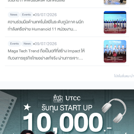
•
09/07/2026
News
Events
ความร่วมมือด้านเทคโนโลยีในระดับภูมิภาค ผนึก
กำลังเครือข่าย Humanoid 11 หน่วยงาน
พันธมิตรเครือข่าย ร่วมกันพัฒนา ขับเคลื่อน และ
สร้างสรรค์นวัตกรรมด้านหุ่นยนต์ฮิวแมนนอยด์
•
09/07/2026
Events
News
และปัญญาประดิษฐ์
Maga Tech Trend ถือเป็นเวทีที่สร้าง Impact ให้
กับวงการธุรกิจไทยอย่างแท้จริง ผ่านการเจาะลึก
เทรนด์ AI, IoT, Humanoid และ Infrastructure
กับ“ตัวจริงสายเทค” ระดับประเทศ ที่มาร่วมกัน
โปรโมชั่นแนะนํา
เปลี่ยนจาก “เทรนด์” ให้กลายเป็น “กลยุทธ์ที่ใช้ได้
จริง”