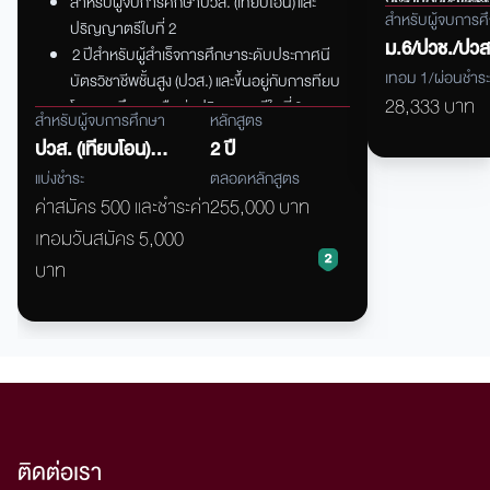
สำหรับผู้จบการศึกษาปวส. (เทียบโอน)
และ
สร้างศักยภาพให้น
สำหรับผู้จบการศ
การศึกษาเข้าศึ
ปริญญาตรีใบที่ 2
ประกอบอาชีพอย่
ม.6/ปวช./ปวส
ได้รับการสนับสนุ
2
ปีสำหรับผู้สำเร็จการศึกษาระดับประกาศนี
คุณธรรม
จริยธร
กศน.
เทอม 1/ผ่อนชำระ
บัตรวิชาชีพชั้นสูง (ปวส.) และขึ้นอยู่กับการทียบ
วิชาการและวิชาช
28,333 บาท
โอนการศึกษาหรือต่อปริญญาตรีใบที่
2
และมีความสอดคล
สำหรับผู้จบการศึกษา
หลักสูตร
ที่มีความแตกต่า
ปวส. (เทียบโอน)
2 ปี
เวลา
เพื่อให้เป็น
และปริญญาตรี
แบ่งชำระ
ตลอดหลักสูตร
สังคม
ค่าสมัคร 500 และชำระค่า
255,000 บาท
เทอมวันสมัคร 5,000
บาท
ติดต่อเรา