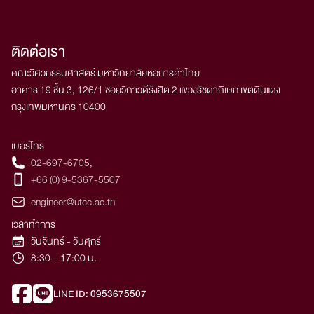
เป็นผู้ที่มีประสบการณ์การทำงานในสาขาวิชาไม่น้อย
หลักสูตรฯ
กว่า 3 ปีหลังสำเร็จการศึกษาในระดับปริญญาตรีหรือ
ติดต่อเรา
โดยความ
เห็นชอบของคณะกรรมการหลักสูตรฯ
คณะวิศวกรรมศาสตร์ มหาวิทยาลัยหอการค้าไทย
ผู้เข้าศึกษาระดับปริญญาเอกต้องยื่นผลการสอบ
อาคาร 19 ชั้น 3, 126/1 ซอยวิภาวดีรังสิต 2 แขวงรัชดาภิเษก เขตดินแดง
ภาษาอังกฤษตามเกณฑ์มาตรฐานอย่างใดอย่างหนึ่ง
กรุงเทพมหานคร 10400
ต่อไปนี้ หรือตามเกณฑ์มาตรฐานอื่นใดที่ได้รับการ
ยอมรับและสามารถเทียบเคียงกันได้
เบอร์โทร
เกณฑ์มาตรฐานภาษาอังกฤษ และ ระดับเกณฑ์คะแนน
02-697-6705
,
ผลการสอบ
+66 (0) 9-5367-5507
TOEFL (paper) 500
engineer@utcc.ac.th
TOEFL (CBT) 173
เวลาทำการ
TOEFL (IBT) 61
วันจันทร์ - วันศุกร์
TOEIC 600
8:30 – 17:00 น.
IELTS 5.0
CU TEP 60
LINE ID: 0953675507
UTCC BEST 485