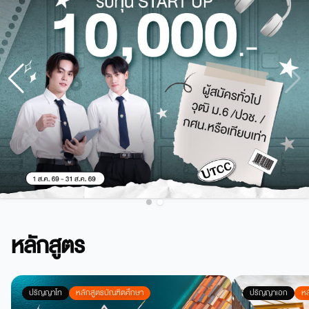
หลักสูตร
ปริญญาโท
หลักสูตรบัณฑิตศึกษา
ปริญญาเอก
หล