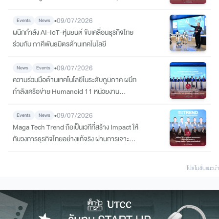
พร้อมลงนาม MOU พันธมิตรทั้งระบบนิเวศ
•
09/07/2026
Events
News
ผนึกกำลัง AI-IoT-หุ่นยนต์ ขับเคลื่อนธุรกิจไทย
ร่วมกับ ภาคีพันธมิตรด้านเทคโนโลยี
•
09/07/2026
News
Events
ความร่วมมือด้านเทคโนโลยีในระดับภูมิภาค ผนึก
กำลังเครือข่าย Humanoid 11 หน่วยงาน
พันธมิตรเครือข่าย ร่วมกันพัฒนา ขับเคลื่อน และ
สร้างสรรค์นวัตกรรมด้านหุ่นยนต์ฮิวแมนนอยด์
•
09/07/2026
Events
News
และปัญญาประดิษฐ์
Maga Tech Trend ถือเป็นเวทีที่สร้าง Impact ให้
กับวงการธุรกิจไทยอย่างแท้จริง ผ่านการเจาะลึก
เทรนด์ AI, IoT, Humanoid และ Infrastructure
กับ“ตัวจริงสายเทค” ระดับประเทศ ที่มาร่วมกัน
โปรโมชั่นแนะนํา
เปลี่ยนจาก “เทรนด์” ให้กลายเป็น “กลยุทธ์ที่ใช้ได้
จริง”