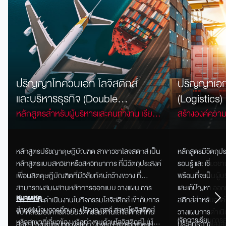
ปริญญาโทควบเอก โลจิสติกส์
ปริญญาเอก 
และบริหารธุรกิจ (Double
(Logistics)
Degree)
หลักสูตรสำหรับผู้บริหารและคนทำงาน เรียน
สร้างองค์ความร
ต่อเนื่องโทควบเอก พัฒนาความเชี่ยวชาญ
กส์ การขนส่ง 
ด้านโลจิสติกส์ ซัพพลายเชน และการ
ธุรกิจจริง
หลักสูตรปรัชญาดุษฎีบัณฑิต สาขาวิชาโลจิสติกส์ เป็น
หลักสูตรมีวัตถุป
บริหารธุรกิจยุคใหม่
หลักสูตรแบบสหวิชาหรือสหวิทยาการ ที่มีวัตถุประสงค์
รอบรู้ และ เชี่ยว
เพื่อผลิตดุษฎีบัณฑิตที่มีวิสัยทัศน์กว้างขวาง ที่
พร้อมที่จะเป็นผู้บ
สามารถผสมผสานหลักการออกแบบ วางแผน การ
และแก้ปัญหา ออก
หมายเหตุ
จัดการและดำเนินงานในกิจกรรมโลจิสติกส์ เข้ากับการ
สติกส์สำหรับอง
สำหรับผู้จบการศึกษา: ปริญญาตรี สาขาโลจิสติกส์
ขับเคลื่อนองค์กรด้วยนวัตกรรมด้านโลจิสติกส์ที่ทัน
วางแผนการดำเนิ
(จัดการเรียนการ
หรือสาขาที่เกี่ยวข้อง หรือทำงานด้านโลจิสติกส์ไม่น้อย
สมัย (Logistics Innovation Driven Entrepreneur)
ประสิทธิภาพสูงส