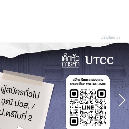
โปรโมชั่นแนะนํา