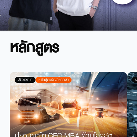
หลักสูตร
ปริญญาโท
หลักสูตรบัณฑิตศึกษา
ป
ปริญญาโท CEO MBA ด้านโลจิสติ