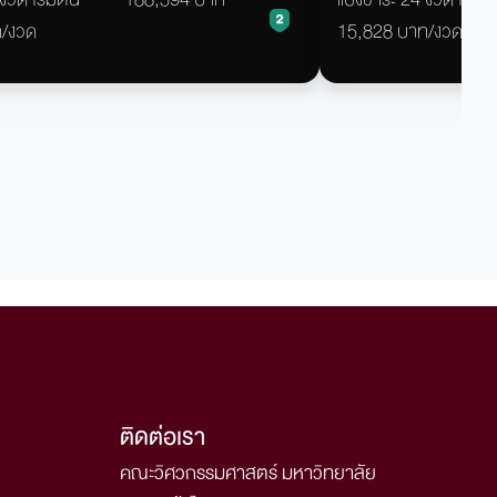
วช.
เทียบเท่า/ ปวช.
ท/งวด
15,828 บาท/งวด
ติดต่อเรา
คณะวิศวกรรมศาสตร์ มหาวิทยาลัย