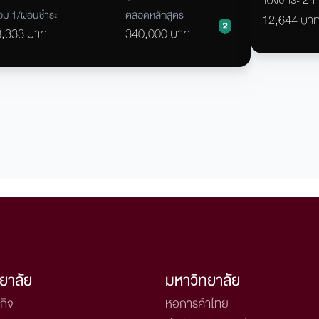
เทียบเท่า/ ป
อม 1/ผ่อนชำระ
ตลอดหลักสูตร
12,644 บา
8,333 บาท
340,000 บาท
ยาลัย
มหาวิทยาลัย
กิจ
หอการค้าไทย