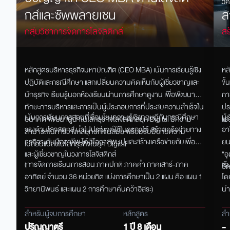
วิ
กส์และซัพพลายเชน
ส
กลุ่มวิชาการจัดการโลจิสติกส์
สร
แ
หลักสูตรบริหารธุรกิจมหาบัณฑิต (CEO MBA) เน้นการเรียนรู้เชิง
หล
ปฏิบัติและกรณีศึกษา แลกเปลี่ยนความคิดเห็นกับผู้เชี่ยวชาญและ
ขั
นักธุรกิจ เรียนรู้นอกห้องเรียนผ่านการศึกษาดูงาน เพื่อพัฒนา
กา
ทักษะการบริหารและการเป็นผู้ประกอบการที่ประสบความสำเร็จใน
ปร
เน้นการเรียนการสอนที่เชื่อมโยงความรู้เชิงทฤษฎีกับกรณีศึกษา
ผู
อนาคต พัฒนาผู้นำในโลกธุรกิจโลจิสติกส์ยุค Digital มีความ
แร
จริงด้านโลจิสติกส์ นำไปประยุกต์ใช้ในธุรกิจได้ สร้างเครือข่ายทาง
อา
สามารถในการวางกลยุทธ์ที่ทันสมัย พร้อมรับมือกับความ
ธุรกิจระดับมืออาชีพ ได้มีโอกาสพบปะและสร้างเครือข่ายกับเพื่อน
ยน
เปลี่ยนแปลงในโลกธุรกิจในยุค Digital
และผู้เชี่ยวชาญในวงการโลจิสติกส์
“อ
(การจัดการเรียนการสอน ภาคปกติ ภาคค่ำ ภาคเสาร์-ภาค
เร
อั
อาทิตย์ จำนวน 36 หน่วยกิต แบ่งการศึกษาเป็น 2 แผน คือ แผน 1
โด
วิทยานิพนธ์ และแผน 2 การศึกษาค้นคว้าอิสระ)
นำ
สำหรับผู้จบการศึกษา
หลักสูตร
สำ
ปริญญาตรี
1 ปี 8 เดือน
-