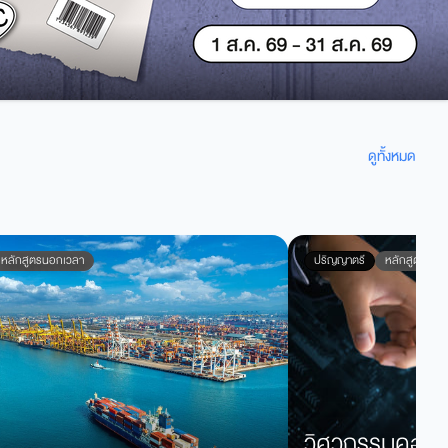
ดูทั้งหมด
หลักสูตรนอกเวลา
ปริญญาตรี
หลักสูตรนอก
วิศวกรรมคอมพิ