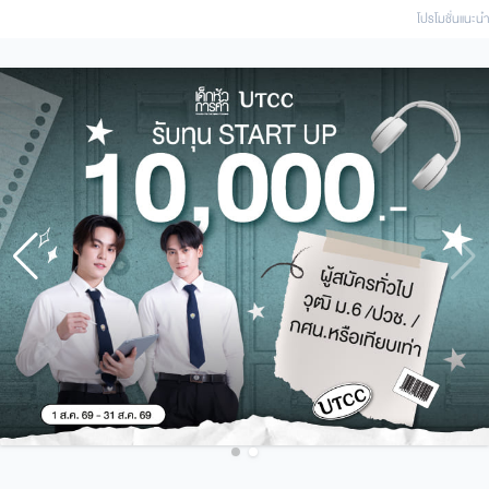
โปรโมชั่นแนะนํา