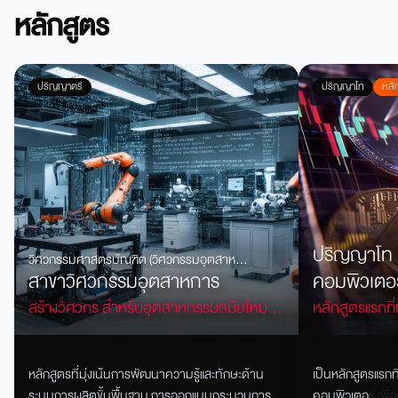
หลักสูตร
ปริญญาตรี
ปริญญาโท
หลั
ปริญญาโท 
วิศวกรรมศาสตรบัณฑิต (วิศวกรรมอุตสาห
สาขาวิศวกรรมอุตสาหการ
คอมพิวเตอร
การ)
เงิน
สร้างวิศวกร สำหรับอุตสาหกรรมสมัยใหม่
หลักสูตรแรกท
ตอบสนองแรงงานในอุตสาหกรรมแห่งอนาคต
กับเทคโนโลยีก
Analytics, Bl
หลักสูตรที่มุ่งเน้นการพัฒนาความรู้และทักษะด้าน
เป็นหลักสูตรแรก
ดิจิทัล เพื่อส
ระบบการผลิตขั้นพื้นฐาน การออกแบบกระบวนการ
คอมพิวเตอร์ เพื่