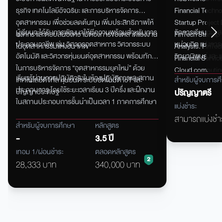
ยุคใหม่
ธุรกิจ เทคโนโลยีอัจฉริยะ และการบริหารจัดการ
Financial Techn
อุตสาหกรรม เพื่อช่วยลดต้นทุน เพิ่มประสิทธิภาพให้
Startup Project
ผู้เรียนจะได้รับการพัฒนาให้มีความพร้อมสำหรับการ
จัดการเรียนการส
องค์กร และตอบสนองความต้องการของตลาดแรงงาน
FinTech
Startup
ประกอบอาชีพ เช่น วิศวกรอุตสาหการ วิศวกรระบบ
หน่วยกิต แบ่งการ
ในอุตสาหกรรมแห่งอนาคต
Analysis
.
FinTec
อัตโนมัติ และวิศวกรหุ่นยนต์อุตสาหกรรม พร้อมทักษะ
วิทยานิพนธ์ และ 
Financial Servic
ในการบริหารจัดการ “อุตสาหกรรมยุคใหม่” ด้วย
Cloud
computin
เรียนรู้ผ่านการปฏิบัติจริงในห้องปฏิบัติการและสถาน
เทคโนโลยีดิจิทัล หุ่นยนต์ ระบบอัตโนมัติ IoT และ
สำหรับผู้จบการศ
Financial Techno
ประกอบการ โดยใช้ระยะเวลาเรียน 3 ปีครึ่ง และฝึกงาน
ปัญญาประดิษฐ์
ปริญญาตรี
คอมพิวเตอร์แบบ เค
ในสถานประกอบการชั้นนำเป็นเวลา 1 ภาคการศึกษา
จุดเริ่มต้นสำหรับ
แบ่งชำระ
ประกอบธุรกิจที่เ
สามารถแบ่งชำร
สำหรับผู้จบการศึกษา
หลักสูตร
ความรู้ด้านต่าง ๆ 
-
3.5 ปี
เรียนอย่าง แท้จร
เทอม 1/ผ่อนชำระ
ตลอดหลักสูตร
โดยตรงด้านเทคโนโ
28,333 บาท
340,000 บาท
ชำนาญการจากธนาค
เทคโนโลยีการเงิน