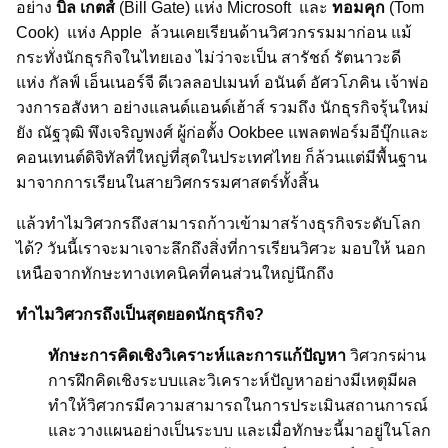
อย่าง
บิล เกตส์
(Bill Gate) แห่ง Microsoft และ
ทอมคุก
(Tom
Cook) แห่ง Apple ล้วนเคยเรียนด้านวิศวกรรมมาก่อน แม้
กระทั่งนักธุรกิจในไทยเอง ไม่ว่าจะเป็น สารัชถ์ รัตนาวะดี
แห่ง กัลฟ์ เอ็นเนอร์จี ดีเวลลอปเมนท์ อนันต์ อัศวโภคิน เจ้าพ่อ
วงการอสังหา อย่างแลนด์แอนด์เฮ้าส์ รวมถึง นักธุรกิจรุ้นใหม่
ยัง ณัฐวุฒิ พึงเจริญพงศ์ ผู้ก่อตั้ง Ookbee แพลตฟอร์มอีบุ๊กและ
คอนเทนต์ดิจิทัลที่ใหญ่ที่สุดในประเทศไทย ก็ล้วนแต่มีพื้นฐาน
มาจากการเรียนในสายวิศกรรมศาสตร์ทั้งสิ้น
แล้วทำไมวิศวกรถึงสามารถก้าวเข้ามาสร้างธุรกิจระดับโลก
ได้? วันนี้เราจะมาเจาะลึกถึงสิ่งที่การเรียนวิศวะ มอบให้ นอก
เหนือจากทักษะทางเทคนิคที่คนส่วนใหญ่นึกถึง
ทำไมวิศวกรถึงเป็นสุดยอดนักธุรกิจ?
ทักษะการคิดเชิงวิเคราะห์และการแก้ปัญหา
วิศวกรผ่าน
การฝึกคิดเชิงระบบและวิเคราะห์ปัญหาอย่างมีเหตุมีผล
ทำให้วิศวกรมีความสามารถในการประเมินสถานการณ์
และวางแผนอย่างเป็นระบบ และเมื่อทักษะนี้มาอยู่ในโลก