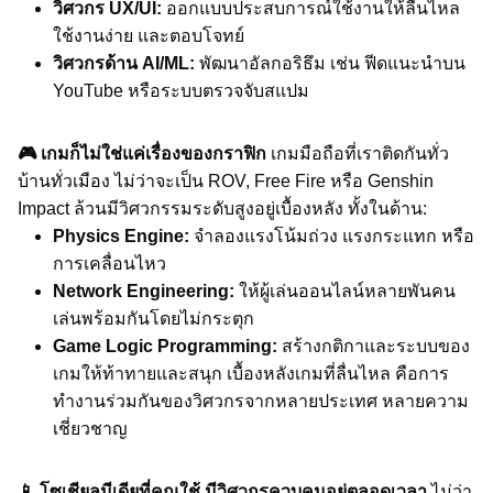
วิศวกร UX/UI:
ออกแบบประสบการณ์ใช้งานให้ลื่นไหล
ใช้งานง่าย และตอบโจทย์
วิศวกรด้าน AI/ML:
พัฒนาอัลกอริธึม เช่น ฟีดแนะนำบน
YouTube หรือระบบตรวจจับสแปม
🎮 เกมก็ไม่ใช่แค่เรื่องของกราฟิก
เกมมือถือที่เราติดกันทั่ว
บ้านทั่วเมือง ไม่ว่าจะเป็น ROV, Free Fire หรือ Genshin
Impact ล้วนมีวิศวกรรมระดับสูงอยู่เบื้องหลัง ทั้งในด้าน:
Physics Engine:
จำลองแรงโน้มถ่วง แรงกระแทก หรือ
การเคลื่อนไหว
Network Engineering:
ให้ผู้เล่นออนไลน์หลายพันคน
เล่นพร้อมกันโดยไม่กระตุก
Game Logic Programming:
สร้างกติกาและระบบของ
เกมให้ท้าทายและสนุก เบื้องหลังเกมที่ลื่นไหล คือการ
ทำงานร่วมกันของวิศวกรจากหลายประเทศ หลายความ
เชี่ยวชาญ
📱 โซเชียลมีเดียที่คุณใช้ มีวิศวกรควบคุมอยู่ตลอดเวลา
ไม่ว่า