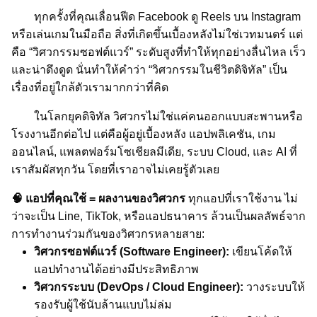
ทุกครั้งที่คุณเลื่อนฟีด Facebook ดู Reels บน Instagram
หรือเล่นเกมในมือถือ สิ่งที่เกิดขึ้นเบื้องหลังไม่ใช่เวทมนตร์ แต่
คือ “วิศวกรรมซอฟต์แวร์” ระดับสูงที่ทำให้ทุกอย่างลื่นไหล เร็ว
และน่าดึงดูด นั่นทำให้คำว่า “วิศวกรรมในชีวิตดิจิทัล” เป็น
เรื่องที่อยู่ใกล้ตัวเรามากกว่าที่คิด
ในโลกยุคดิจิทัล วิศวกรไม่ใช่แค่คนออกแบบสะพานหรือ
โรงงานอีกต่อไป แต่คือผู้อยู่เบื้องหลัง แอปพลิเคชัน, เกม
ออนไลน์, แพลตฟอร์มโซเชียลมีเดีย, ระบบ Cloud, และ AI ที่
เราสัมผัสทุกวัน โดยที่เราอาจไม่เคยรู้ตัวเลย
🧠 แอปที่คุณใช้ = ผลงานของวิศวกร
ทุกแอปที่เราใช้งาน ไม่
ว่าจะเป็น Line, TikTok, หรือแอปธนาคาร ล้วนเป็นผลลัพธ์จาก
การทำงานร่วมกันของวิศวกรหลายสาย:
วิศวกรซอฟต์แวร์ (Software Engineer):
เขียนโค้ดให้
แอปทำงานได้อย่างมีประสิทธิภาพ
วิศวกรระบบ (DevOps / Cloud Engineer):
วางระบบให้
รองรับผู้ใช้นับล้านแบบไม่ล่ม