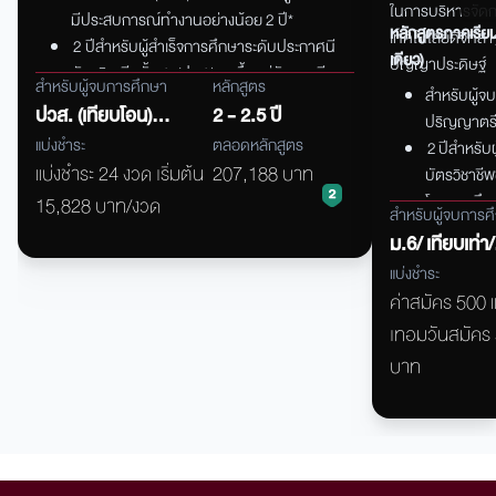
ในการบริหารจัดก
มีประสบการณ์ทำงานอย่างน้อย 2 ปี*
หลักสูตรภาคเรียน
เทคโนโลยีดิจิทัล 
2 ปีสำหรับผู้สำเร็จการศึกษาระดับประกาศนี
เดียว)
ปัญญาประดิษฐ์
บัตรวิชาชีพชั้นสูง (ปวส.) และขึ้นอยู่กับการทียบ
สำหรับผู้จบการศึกษา
หลักสูตร
สำหรับผู้จ
โอนการศึกษาหรือต่อปริญญาตรีใบที่ 2
ปวส. (เทียบโอน)
2 - 2.5 ปี
ปริญญาตรีใ
และปริญญาตรี
แบ่งชำระ
ตลอดหลักสูตร
2
ปีสำหรับ
แบ่งชำระ 24 งวด เริ่มต้น
207,188 บาท
บัตรวิชาชีพช
และม.6/ เทียบเท่า/
โอนการศึก
15,828 บาท/งวด
ปวช.
สำหรับผู้จบการศ
ม.6/ เทียบเท่า/
ปวช.
แบ่งชำระ
ค่าสมัคร 500 
เทอมวันสมัคร
บาท