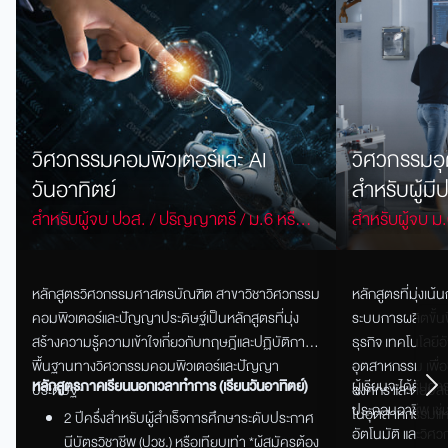
วิศวกรรมคอมพิวเตอร์และ AI
วิศวกรรมอุ
วันอาทิตย์
สำหรับผู้ม
สำหรับผู้จบ ปวส. / ปริญญาตรี / ม.6 หรือ
สำหรับผู้จบ ม.
เทียบเท่า
ต้องมีประสบกา
หลักสูตรวิศวกรรม
ศา
สตรบัณฑิต สาขาวิชาวิศวกรรม
หลักสูตรที่มุ่งเ
คอมพิวเตอร์และปัญญาประดิษฐ์เป็นหลักสูตรที่มุ่ง
ระบบการผลิตขั้
สร้างความรู้ความเข้าใจเกี่ยวกับทฤษฎีและปฏิบัติการ
ธุรกิจ เทคโนโลยี
พื้นฐานทางวิศวกรรมคอมพิวเตอร์และปัญญา
อุตสาหกรรม เพื่อ
หลักสูตรภาคเรียนนอกเวลาทำการ (เรียนวันอาทิตย์)
ผู้เรียนจะได้รั
ประดิษฐ์
องค์กร และตอบ
ประกอบอาชีพ เช่
ในอุตสาหกรรมแ
2 ปีครึ่งสำหรับผู้สำเร็จการศึกษาระดับประกาศ
อัตโนมัติ และวิศ
นีบัตรวิชาชีพ (ปวช.) หรือเทียบเท่า *ผู้สมัครต้อง