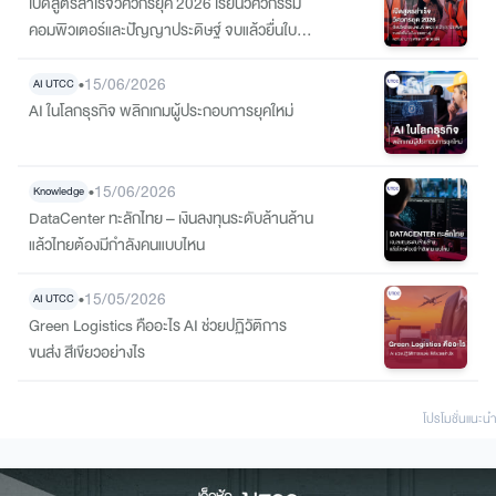
เปิดสูตรสำเร็จวิศวกรยุค 2026 เรียนวิศวกรรม
คอมพิวเตอร์และปัญญาประดิษฐ์ จบแล้วยื่นใบรับ
รองความรู้ความชำนาญจากสภาวิศวกรได้
•
15/06/2026
AI UTCC
AI ในโลกธุรกิจ พลิกเกมผู้ประกอบการยุคใหม่
•
15/06/2026
Knowledge
DataCenter ทะลักไทย – เงินลงทุนระดับล้านล้าน
แล้วไทยต้องมีกำลังคนแบบไหน
•
15/05/2026
AI UTCC
Green Logistics คืออะไร AI ช่วยปฏิวัติการ
ขนส่ง สีเขียวอย่างไร
โปรโมชั่นแนะนํา