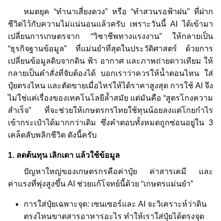
หมดยุค “ทำนาเสี่ยงดวง” หรือ “ทำสวนรอฟ้าฝน” ที่ฝาก
ชีวิตไว้กับความไม่แน่นอนแล้วครับ เพราะวันนี้ AI ได้เข้ามา
เปลี่ยนการเกษตรจาก “วิชาชีพทางแรงงาน” ให้กลายเป็น
“ธุรกิจฐานข้อมูล” ที่แม่นยำที่สุดในประวัติศาสตร์ ด้วยการ
เปลี่ยนข้อมูลดิบจากดิน ฟ้า อากาศ และภาพถ่ายดาวเทียม ให้
กลายเป็นคำสั่งที่จับต้องได้ บอกเราว่าควรให้น้ำตอนไหน ใส่
ปุ๋ยตรงไหน และตัดขายเมื่อไหร่ให้ได้ราคาสูงสุด การใช้ AI จึง
ไม่ใช่แค่เรื่องของเทคโนโลยีล้ำสมัย แต่มันคือ “สูตรโกงความ
สำเร็จ” ที่จะช่วยให้เกษตรกรไทยใช้ทุนน้อยลงแต่โกยกำไร
เข้ากระเป๋าได้มากกว่าเดิม ซึ่งคำตอบทั้งหมดถูกซ่อนอยู่ใน 3
เคล็ดลับพลิกชีวิต ดังนี้ครับ
1. ลดต้นทุน เลิกเดา แล้วใช้ข้อมูล
ปัญหาใหญ่ของเกษตรกรคือค่าปุ๋ย ค่าสารเคมี และ
ค่าแรงที่พุ่งสูงขึ้น AI ช่วยแก้โจทย์นี้ด้วย “เกษตรแม่นยำ”
การใส่ปุ๋ยเฉพาะจุด: เซนเซอร์และ AI จะวิเคราะห์ว่าดิน
ตรงไหนขาดสารอาหารอะไร ทำให้เราใส่ปุ๋ยได้ตรงจุด