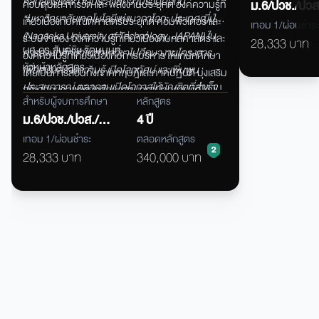
หลักสูตรไฟฟ้า ได้ประสานความร่วมมือกับ
ควบคุมและการวัด
และ
พลังงานประยุกต์
องค์ความรู้ที่
เรียนรู้และการฝึกป
ม.6/ปวช./ปวส
“มหาวิทยาลัยเทคโนโลยีแห่งนากาโอกะ ประเทศญี่ปุ่น”
เกี่ยวเนื่องกับคณิตศาสตร์ประยุกต์
คอมพิวเตอร์
และ
ในการแก้ปัญหาได
กศน.
เทอม 1/ผ่อนชำระ
(Nagaoka University of Technology, JAPAN) ใน
ระบบจำลอง
องค์ความรู้ที่เกี่ยวเนื่องกับกลศาสตร์
และ
ยังผลิตบัณฑิตที่
28,333 บาท
ผศ.ดร.สันต์ชัย รัตนนนท์
การส่งนักศึกษาในสาขาวิชาไปศึกษางานโครงการ
องค์ความรู้ที่เกี่ยวเนื่องกับการบริหาร
ให้แก่นักศึกษา
บรรณตามหลักวิชา
หัวหน้าหลักสูตร
เพื่อเสริมสร้างความรู้ เปิดโลกทัศน์ และเพิ่มพูน
โดยเป็นการสอนทั้งภาคทฤษฎีและภาคปฏิบัติ
มุ่งเสริม
ประสบการณ์ ตลอดจนเปิดโอกาสให้บัณฑิตที่สำเร็จ
สร้างศักยภาพให้นักศึกษาสามารถนำความรู้ที่ได้
ไป
สำหรับผู้จบการศึกษา
หลักสูตร
การศึกษาเข้าศึกษาต่อในระดับปริญญาโทและเอกโดย
ประกอบอาชีพอย่างมีประสิทธิภาพ
บนพื้นฐานของ
ม.6/ปวช./ปวส./
4 ปี
ได้รับการสนับสนุนเป็นพิเศษ
คุณธรรม
จริยธรรม
และจรรยาบรรณตามหลัก
กศน.
เทอม 1/ผ่อนชำระ
ตลอดหลักสูตร
วิชาการและวิชาชีพด้านวิศวกรรมไฟฟ้าและพลังงาน
28,333 บาท
340,000 บาท
และมีความสอดคล้องกับสถานการณ์ของโลกและสังคม
ที่มีความแตกต่างหลากหลายและเปลี่ยนแปลงอยู่ตลอด
เวลา
เพื่อให้เป็นบัณฑิตที่มีคุณลักษณะพึงประสงค์ของ
สังคม