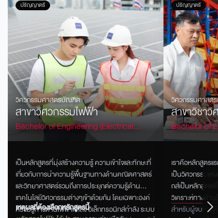
ปริญญาตรี
ปริญญาตรี
วิศวกรรมศาสตรบัณฑิต
วิศวกรรมศาสตร
สาขาวิศวกรรมไฟฟ้า
สาขาวิชาวิ
Bachelor of Engineering (Electrical
Bachelor of E
Engineering)
Engineering)
เป็นหลักสูตรที่มุ่งสร้างความรู้
ความเข้าใจและทักษะที่
เราคือหลักสูตรแรก
เกี่ยวกับการนำความรู้พื้นฐานทางด้านคณิตศาสตร์
เป็นวิศวกรรมแห่
และวิทยาศาสตร์รวมถึงการประยุกต์ความรู้ด้าน
ก
ส์
เป็นหลักสูตรเ
เทคโนโลยีวิศวกรรมต่างๆเข้าด้วยกัน
โดยเฉพาะองค์
วิเคราะห์ทางด้าน
เหตุผลที่ต้องเลือกหลักสูตรนี้
ความรู้ทางด้านไฟฟ้ากำลัง
อิเล็กทรอนิกส์กำลัง
ระบบ
คิดวิเคราะห์อย่า
สำหรับผู้จบการศ