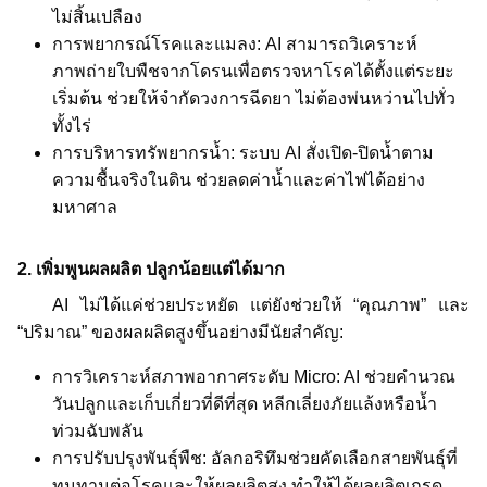
ไม่สิ้นเปลือง
การพยากรณ์โรคและแมลง: AI สามารถวิเคราะห์
ภาพถ่ายใบพืชจากโดรนเพื่อตรวจหาโรคได้ตั้งแต่ระยะ
เริ่มต้น ช่วยให้จำกัดวงการฉีดยา ไม่ต้องพ่นหว่านไปทั่ว
ทั้งไร่
การบริหารทรัพยากรน้ำ: ระบบ AI สั่งเปิด-ปิดน้ำตาม
ความชื้นจริงในดิน ช่วยลดค่าน้ำและค่าไฟได้อย่าง
มหาศาล
2. เพิ่มพูนผลผลิต ปลูกน้อยแต่ได้มาก
AI ไม่ได้แค่ช่วยประหยัด แต่ยังช่วยให้ “คุณภาพ” และ
“ปริมาณ” ของผลผลิตสูงขึ้นอย่างมีนัยสำคัญ:
การวิเคราะห์สภาพอากาศระดับ Micro: AI ช่วยคำนวณ
วันปลูกและเก็บเกี่ยวที่ดีที่สุด หลีกเลี่ยงภัยแล้งหรือน้ำ
ท่วมฉับพลัน
การปรับปรุงพันธุ์พืช: อัลกอริทึมช่วยคัดเลือกสายพันธุ์ที่
ทนทานต่อโรคและให้ผลผลิตสูง ทำให้ได้ผลผลิตเกรด