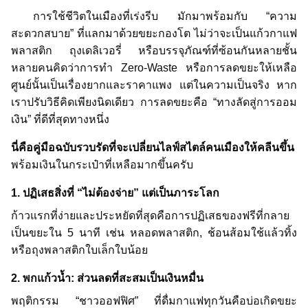
การใช้ชีวิตในเมืองที่เร่งรีบ มักมาพร้อมกับ “ความ
สะดวกสบาย” ที่แลกมาด้วยขยะกองโต ไม่ว่าจะเป็นแก้วกาแฟ
พลาสติก ถุงเดลิเวอรี่ หรือบรรจุภัณฑ์ที่ซ้อนกันหลายชั้น
หลายคนคิดว่าการทำ Zero-Waste หรือการลดขยะให้เหลือ
ศูนย์นั้นเป็นเรื่องยากและราคาแพง แต่ในความเป็นจริง หาก
เราปรับวิธีคิดเพียงนิดเดียว การลดขยะคือ “ทางลัดสู่การออม
เงิน” ที่ดีที่สุดทางหนึ่ง
นี่คือคู่มือฉบับรวบรัดที่จะเปลี่ยนไลฟ์สไตล์คนเมืองให้คลีนขึ้น
พร้อมเงินในกระเป๋าที่เหลือมากขึ้นครับ
1. ปฏิเสธสิ่งที่ “ไม่ต้องจ่าย” แต่เป็นภาระโลก
ก้าวแรกที่ง่ายและประหยัดที่สุดคือการปฏิเสธของฟรีที่กลาย
เป็นขยะใน 5 นาที เช่น หลอดพลาสติก, ช้อนส้อมใช้แล้วทิ้ง
หรือถุงพลาสติกใบเล็กใบน้อย
2. พกแก้วน้ำ: ส่วนลดที่สะสมเป็นเงินหมื่น
พฤติกรรม “ชาวออฟฟิศ” ที่ดื่มกาแฟทุกวันคือบ่อเกิดขยะ