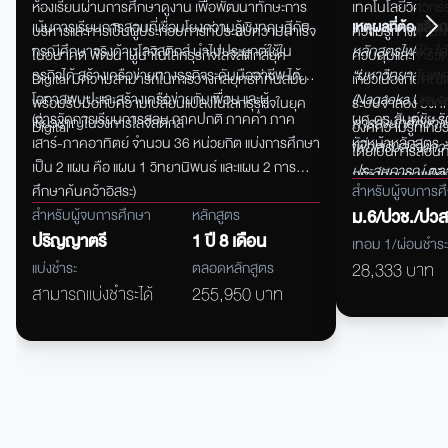
ห้องเรียนผ่านการศึกษาดูงาน เพื่อพัฒนาทักษะการ
เทคโนโลยีวิศวกรร
เน้นการเรียนการสอนที่เชื่อมโยงความรู้เชิงทฤษฎีกับ
เหตุผลที่ต้องเลือก
บริหารและการเป็นผู้ประกอบการที่ประสบความสำเร็จ
ความรู้ทางด้านไ
กรณีศึกษาจริงด้านโลจิสติกส์ นำไปประยุกต์ใช้ใน
หลักสูตรไฟฟ้า ไ
ในอนาคต พัฒนาผู้นำในโลกธุรกิจโลจิสติกส์ยุค
ควบคุมและการวั
ธุรกิจได้ สร้างเครือข่ายทางธุรกิจระดับมืออาชีพ ได้มี
“มหาวิทยาลัยเทคโ
Digital มีความสามารถในการวางกลยุทธ์ที่ทันสมัย
เกี่ยวเนื่องกับคณ
โอกาสพบปะและสร้างเครือข่ายกับเพื่อน และผู้
(Nagaoka Univer
พร้อมรับมือกับความเปลี่ยนแปลงในโลกธุรกิจในยุค
ระบบจำลอง
องค์ค
(การจัดการเรียนการสอน ภาคปกติ ภาคค่ำ ภาค
ผศ.ดร.สันต์ชัย ร
เชี่ยวชาญในวงการโลจิสติกส์
การส่งนักศึกษา
Digital
องค์ความรู้ที่เกี่
เสาร์-ภาคอาทิตย์ จำนวน 36 หน่วยกิต แบ่งการศึกษา
หัวหน้าหลักสูตร
เพื่อเสริมสร้างควา
โดยเป็นการสอนทั
เป็น 2 แผน คือ แผน 1 วิทยานิพนธ์ และแผน 2 การ
ประสบการณ์ ตลอด
สร้างศักยภาพให้น
ศึกษาค้นคว้าอิสระ)
สำหรับผู้จบการศ
การศึกษาเข้าศึ
ประกอบอาชีพอย่
สำหรับผู้จบการศึกษา
หลักสูตร
ม.6/ปวช./ปวส
ได้รับการสนับสนุ
คุณธรรม
จริยธร
ปริญญาตรี
1 ปี 8 เดือน
กศน.
เทอม 1/ผ่อนชำระ
วิชาการและวิชาช
แบ่งชำระ
ตลอดหลักสูตร
28,333 บาท
และมีความสอดคล
สามารถแบ่งชำระได้
255,950 บาท
ที่มีความแตกต่า
เวลา
เพื่อให้เป็น
สังคม