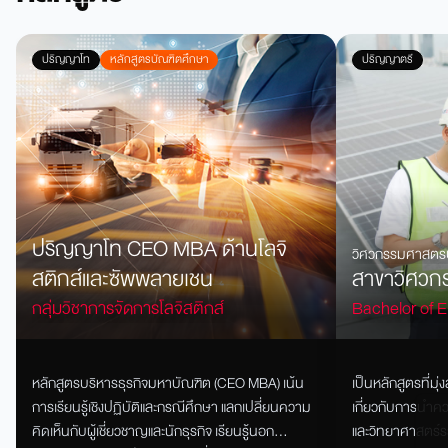
ปริญญาโท
หลักสูตรบัณฑิตศึกษา
ปริญญาตรี
ปริญญาโท CEO MBA ด้านโลจิ
วิศวกรรมศาสตร
สติกส์และซัพพลายเชน
สาขาวิศวก
กลุ่มวิชาการจัดการโลจิสติกส์
Bachelor of E
Engineering)
หลักสูตรบริหารธุรกิจมหาบัณฑิต (CEO MBA) เน้น
เป็นหลักสูตรที่มุ่
การเรียนรู้เชิงปฏิบัติและกรณีศึกษา แลกเปลี่ยนความ
เกี่ยวกับการนำค
คิดเห็นกับผู้เชี่ยวชาญและนักธุรกิจ เรียนรู้นอก
และวิทยาศาสตร์ร